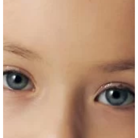
BEACH
TREASURES
СОКРОВИЩА
MERMAID
РУСАЛОЧКА
SEA
ADVENTURE
МОРСКОЕ
ПРИКЛЮЧЕНИЕ