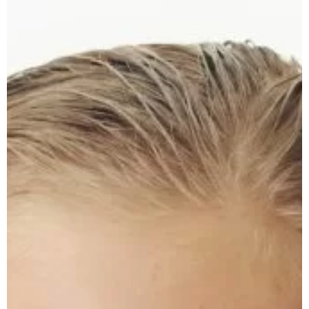
эргономичная форма, весёлые шармы, лёгкая
регулировка и безопасные материалы.
Выбирайте Шармы, которые нравятся, или
купите сразу всю коллекцию, чтобы
вдохновлять ребёнка перед каждым занятием.
Пусть очки действительно нравятся и при этом
остаются удобными.
Соберите коллекцию шармов
вместе с PROPERĀ CharmFlex!