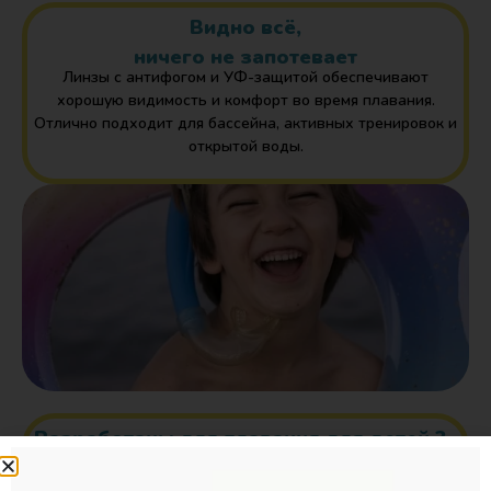
Видно всё,
ничего не запотевает
Линзы с антифогом и УФ-защитой обеспечивают
хорошую видимость и комфорт во время плавания.
Отлично подходит для бассейна, активных тренировок и
открытой воды.
Разработаны для плавания для детей 3–
7 лет
Мы продумали всё для маленьких пловцов: