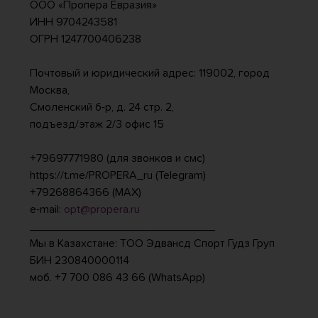
ООО «Пропера Евразия»
ИНН 9704243581
ОГРН 1247700406238
Почтовый и юридический адрес: 119002, город
Москва,
Смоленский б-р, д. 24 стр. 2,
подъезд/этаж 2/3 офис 15
+79697771980 (для звонков и смс)
https://t.me/PROPERA_ru (Telegram)
+79268864366 (MAX)
e-mail:
opt@propera.ru
_____________________________
Мы в Казахстане: ТОО Эдвансд Спорт Гудз Груп
БИН 230840000114
моб. +7 700 086 43 66 (WhatsApp)