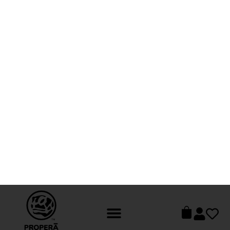
ССЫЛКА НА ВАШ АККАУНТ
В КАКИХ СОЦ.СЕТЯХ ВЫ ВЕДЕТЕ БЛОГ?
СКОЛЬКО ЛЕТ ВАШЕМУ РЕБЕНКУ? (ЕСЛИ ВЫ ТРЕНЕР
УКАЖИТЕ С КАКИМ ВОЗРАСТОМ РАБОТАЕТЕ)
ЖЕЛАЕМЫЙ РАЗМЕР ЛАСТ:
ОПЫТ В ПЛАВАНИИ:
НАЧИНАЮЩИЙ