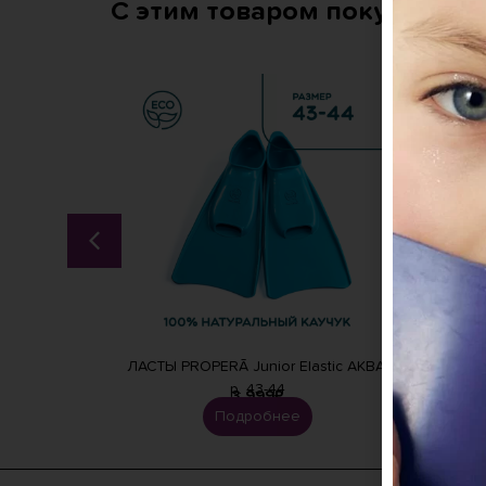
С этим товаром покупают:
stic АКВА,
ЛАСТЫ PROPERĀ Junior Elastic АКВА,
ЛАСТЫ
р. 43-44
3 999
₽
Подробнее