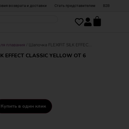
овия возврата и доставки
Стать представителем
B2B
ля плавания
/ Шапочка FLEXIFIT SILK EFFECT CLASSIC YELLOW от 6 лет
K EFFECT CLASSIC YELLOW ОТ 6
Купить в один клик