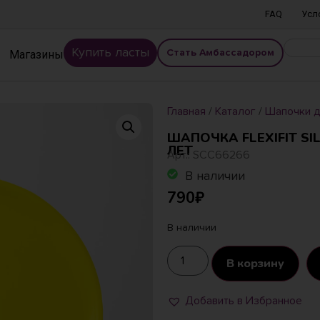
FAQ
Усл
Купить ласты
Магазины
Стать Амбассадором
Главная
/
Каталог
/
Шапочки д
ШАПОЧКА FLEXIFIT SIL
ЛЕТ
Арт.: SCC66266
В наличии
790
₽
В наличии
В корзину
Добавить в Избранное