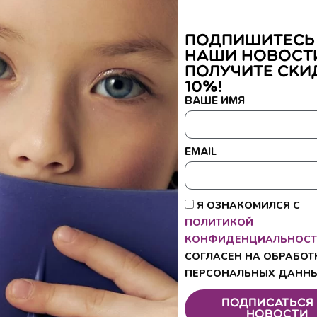
Подпишитесь
наши новост
получите ски
10%!
ВАШЕ ИМЯ
EMAIL
Я ОЗНАКОМИЛСЯ С
ПОЛИТИКОЙ
КОНФИДЕНЦИАЛЬНОСТ
 PROPERĀ Junior Elastic АКВА,
Доска для плавания модель K
2 099
₽
–
2 299
₽
р. 41-42
СОГЛАСЕН НА ОБРАБОТ
Подробнее
3 999
₽
Подробнее
ПЕРСОНАЛЬНЫХ ДАННЫ
Подписаться
новости