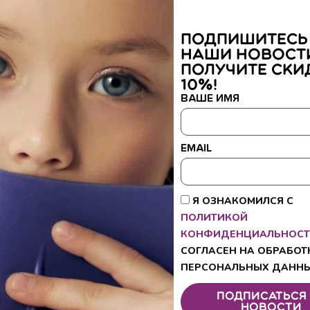
Подпишитесь
наши новост
получите ски
10%!
ВАШЕ ИМЯ
EMAIL
Я ОЗНАКОМИЛСЯ С
ПОЛИТИКОЙ
КОНФИДЕНЦИАЛЬНОСТ
для плавания модель KickFlex
Ласты SUPER ELASTIC
2 099
₽
–
2 299
₽
1 743
₽
–
2 800
₽
СОГЛАСЕН НА ОБРАБОТ
Подробнее
Подробнее
ПЕРСОНАЛЬНЫХ ДАННЫ
Подписаться
новости