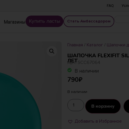
FAQ
Усл
Купить ласты
Магазины
Стать Амбассадором
Главная
/
Каталог
/
Шапочки д
ШАПОЧКА FLEXIFIT SIL
ЛЕТ
Арт.: SCC67064
В наличии
790
₽
В наличии
В корзину
Добавить в Избранное