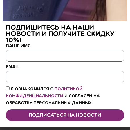
Подпишитесь на наши
новости и получите скидку
10%!
ВАШЕ ИМЯ
EMAIL
Я ОЗНАКОМИЛСЯ С
ПОЛИТИКОЙ
КОНФИДЕНЦИАЛЬНОСТИ
И СОГЛАСЕН НА
ОБРАБОТКУ ПЕРСОНАЛЬНЫХ ДАННЫХ.
Подписаться на новости